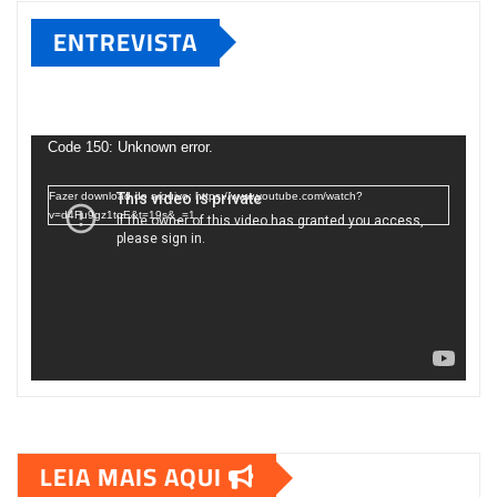
ENTREVISTA
Tocador
de
Code 150: Unknown error.
vídeo
Fazer download do arquivo: https://www.youtube.com/watch?
v=d4Fu9gz1tqE&t=19s&_=1
LEIA MAIS AQUI