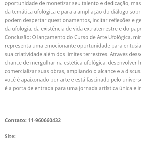
oportunidade de monetizar seu talento e dedicação, ma
da temática ufológica e para a ampliação do diálogo sobr
podem despertar questionamentos, incitar reflexões e ge
da ufologia, da existência de vida extraterrestre e do pa
Conclusão: O lançamento do Curso de Arte Ufológica, mini
representa uma emocionante oportunidade para entusias
sua criatividade além dos limites terrestres. Através des
chance de mergulhar na estética ufológica, desenvolver ha
comercializar suas obras, ampliando o alcance e a discus
você é apaixonado por arte e está fascinado pelo univers
é a porta de entrada para uma jornada artística única e i
Contato: 11-960660432
Site: