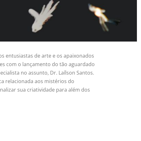
os entusiastas de arte e os apaixonados
ões com o lançamento do tão aguardado
cialista no assunto, Dr. Laílson Santos.
ica relacionada aos mistérios do
alizar sua criatividade para além dos