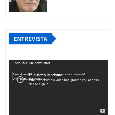
ENTREVISTA
Tocador
de
Code 150: Unknown error.
vídeo
Fazer download do arquivo: https://www.youtube.com/watch?
v=d4Fu9gz1tqE&t=19s&_=1