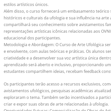
estilos artísticos únicos.
Além disso, o curso fornecerá um embasamento teórico 
históricos e culturais da ufologia e sua influência na art
compartilhará seu conhecimento sobre avistamentos famo
representações artísticas icônicas relacionadas aos OVNI
educacional dos participantes.
Metodologia e Abordagem: O Curso de Arte Ufológica será
e envolvente, com aulas teóricas e práticas. Os alunos s
criatividade e a desenvolver sua voz artística única dent
aprendizado será aberto e inclusivo, proporcionando u
estudantes compartilhem ideias, recebam feedback cons
Os participantes terão acesso a recursos exclusivos, co
avistamentos ufológicos, pesquisas acadêmicas atualizada
exploraram o tema. Também serão incentivados a partici
criar e expor suas obras de arte relacionadas à ufologia.
Oportunidades Futuras: Comercialização de Obras de Art