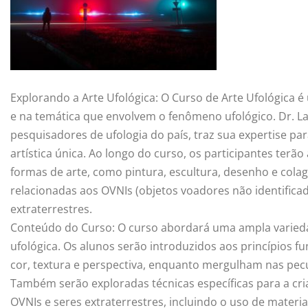
Explorando a Arte Ufológica: O Curso de Arte Ufológica 
e na temática que envolvem o fenômeno ufológico. Dr. La
pesquisadores de ufologia do país, traz sua expertise pa
artística única. Ao longo do curso, os participantes terã
formas de arte, como pintura, escultura, desenho e cola
relacionadas aos OVNIs (objetos voadores não identificad
extraterrestres.
Conteúdo do Curso: O curso abordará uma ampla varieda
ufológica. Os alunos serão introduzidos aos princípios 
cor, textura e perspectiva, enquanto mergulham nas pecu
Também serão exploradas técnicas específicas para a cri
OVNIs e seres extraterrestres, incluindo o uso de materi