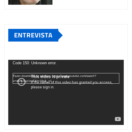
ENTREVISTA
Tocador
de
Code 150: Unknown error.
vídeo
Fazer download do arquivo: https://www.youtube.com/watch?
v=d4Fu9gz1tqE&t=19s&_=1