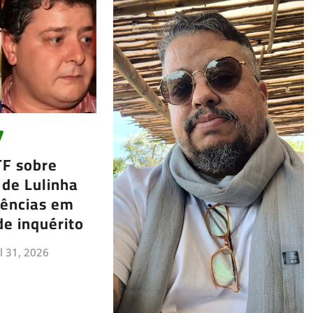
TF sobre
 de Lulinha
gências em
de inquérito
ul 31, 2026