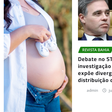
REVISTA BAHIA
Debate no S
investigação
expõe diver
distribuição 
admin
j