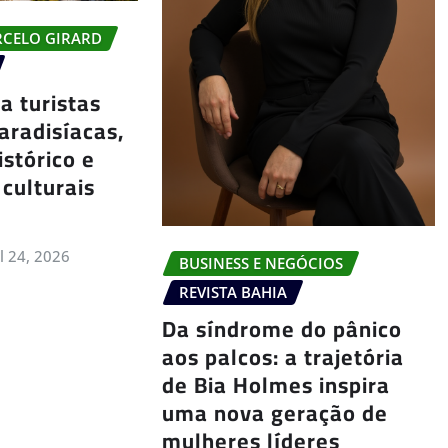
RCELO GIRARD
a turistas
aradisíacas,
istórico e
 culturais
ul 24, 2026
BUSINESS E NEGÓCIOS
REVISTA BAHIA
Da síndrome do pânico
aos palcos: a trajetória
de Bia Holmes inspira
uma nova geração de
mulheres líderes