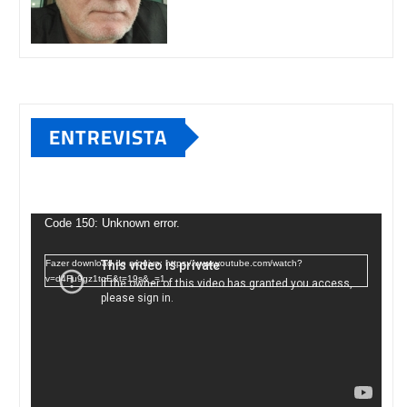
ENTREVISTA
Tocador
de
Code 150: Unknown error.
vídeo
Fazer download do arquivo: https://www.youtube.com/watch?
v=d4Fu9gz1tqE&t=19s&_=1