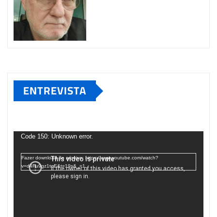
ENTREVISTA
Tocador
de
Code 150: Unknown error.
vídeo
Fazer download do arquivo: https://www.youtube.com/watch?
v=d4Fu9gz1tqE&t=19s&_=1