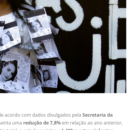
 de acordo com dados divulgados pela
Secretaria da
esenta uma
redução de 7,8%
em relação ao ano anterior,