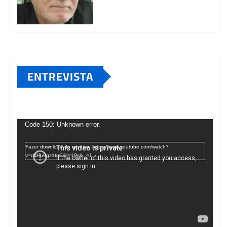
ENTREVISTA
Tocador
de
Code 150: Unknown error.
vídeo
Fazer download do arquivo: https://www.youtube.com/watch?
v=d4Fu9gz1tqE&t=19s&_=1