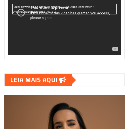
vídeo
Fazer download do arquivo: https://www.youtube.com/watch?
v=d4Fu9gz1tqE&t=19s&_=1
LEIA MAIS AQUI
00:00