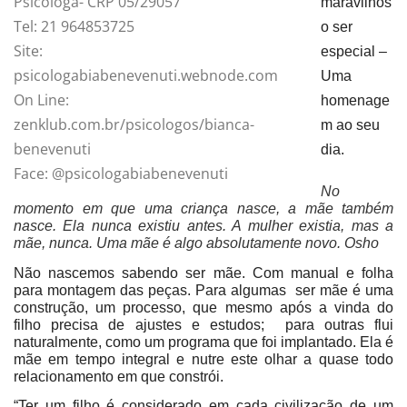
Psicóloga- CRP 05/29057
maravilhos
Tel: 21 964853725
o ser
Site:
especial –
psicologabiabenevenuti.webnode.com
Uma
On Line:
homenage
zenklub.com.br/psicologos/bianca-
m ao seu
benevenuti
dia.
Face: @psicologabiabenevenuti
No
momento em que uma criança nasce, a mãe também
nasce. Ela nunca existiu antes. A mulher existia, mas a
mãe, nunca. Uma mãe é algo absolutamente novo. Osho
Não nascemos sabendo ser mãe. Com manual e folha
para montagem das peças. Para algumas ser mãe é uma
construção, um processo, que mesmo após a vinda do
filho precisa de ajustes e estudos; para outras flui
naturalmente, como um programa que foi implantado. Ela é
mãe em tempo integral e nutre este olhar a quase todo
relacionamento em que constrói.
“Ter um filho é considerado em cada civilização de um