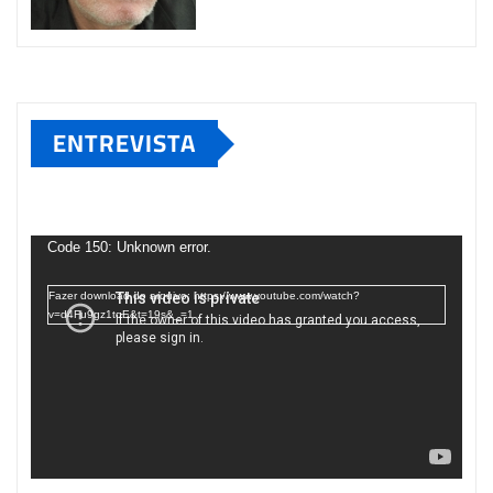
ENTREVISTA
Tocador
de
Code 150: Unknown error.
vídeo
Fazer download do arquivo: https://www.youtube.com/watch?
v=d4Fu9gz1tqE&t=19s&_=1