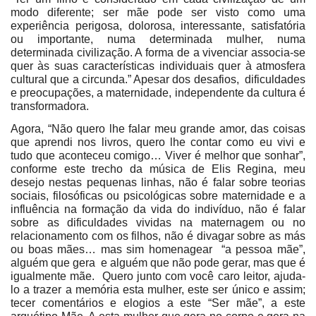
modo diferente; ser mãe pode ser visto como uma
experiência perigosa, dolorosa, interessante, satisfatória
ou importante, numa determinada mulher, numa
determinada civilização. A forma de a vivenciar associa-se
quer às suas características individuais quer à atmosfera
cultural que a circunda.” Apesar dos desafios, dificuldades
e preocupações, a maternidade, independente da cultura é
transformadora.
Agora, “Não quero lhe falar meu grande amor, das coisas
que aprendi nos livros, quero lhe contar como eu vivi e
tudo que aconteceu comigo… Viver é melhor que sonhar”,
conforme este trecho da música de Elis Regina, meu
desejo nestas pequenas linhas, não é falar sobre teorias
sociais, filosóficas ou psicológicas sobre maternidade e a
influência na formação da vida do indivíduo, não é falar
sobre as dificuldades vividas na maternagem ou no
relacionamento com os filhos, não é divagar sobre as más
ou boas mães… mas sim homenagear “a pessoa mãe”,
alguém que gera e alguém que não pode gerar, mas que é
igualmente mãe. Quero junto com você caro leitor, ajuda-
lo a trazer a memória esta mulher, este ser único e assim;
tecer comentários e elogios a este “Ser mãe”, a este