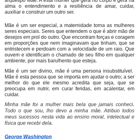
arquétipo Mãe. A esta mulher que gera no corpo e gera na
alma o entendimento e a resiliência de amar, cuidar,
auxiliar e construir um outro ser.
Mãe é um ser especial, a maternidade torna as mulheres
seres especiais. Seres que entendem o que é abrir mão de
desejos em prol do outro. Que encontram forças e coragem
em proporções que nem imaginavam que tinham, que se
entristecem e perdoam com a velocidade de um raio. Que
ouvem e identificam o chamado de seu filho em qualquer
ambiente, por mais barulhento que esteja.
Mãe é um ser divino, mãe é uma persona insubstituível.
Mãe é esta pessoa que se importa em ajudar o outro; a ser
melhor do que ele mesmo acredita que seja, que se
preocupa em nutrir, em curar feridas, em acalentar, em
cuidar.
Minha mãe foi a mulher mais bela que jamais conheci.
Todo o que sou, lho devo a minha mãe. Atribuo todos
meus sucessos nesta vida ao ensino moral, intelectual e
física que recebi dela.
George Washington