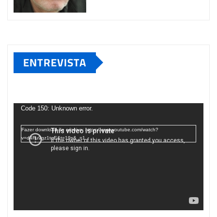
ENTREVISTA
Tocador
de
Code 150: Unknown error.
vídeo
Fazer download do arquivo: https://www.youtube.com/watch?
v=d4Fu9gz1tqE&t=19s&_=1