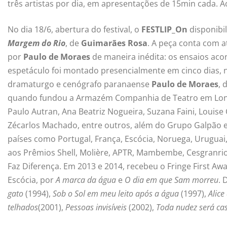
três artistas por dia, em apresentações de 15min cada. A
No dia 18/6, abertura do festival, o
FESTLIP_On
disponibi
Margem do Rio
, de
Guimarães Rosa
. A peça conta com a
por
Paulo de Moraes
de maneira inédita: os ensaios aco
espetáculo foi montado presencialmente em cinco dias, 
dramaturgo e cenógrafo paranaense
Paulo de Moraes
, 
quando fundou a Armazém Companhia de Teatro em Londri
Paulo Autran, Ana Beatriz Nogueira, Suzana Faini, Louise 
Zécarlos Machado, entre outros, além do Grupo Galpão e
países como Portugal, França, Escócia, Noruega, Uruguai,
aos Prêmios Shell, Molière, APTR, Mambembe, Cesgranrio, 
Faz Diferença. Em 2013 e 2014, recebeu o Fringe First Aw
Escócia, por
A marca da água
e
O dia em que Sam morreu
. 
gato
(1994),
Sob o Sol em meu leito após a água
(1997),
Alice
telhados
(2001),
Pessoas invisíveis
(2002),
Toda nudez será ca