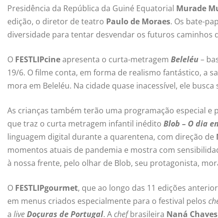
Presidência da República da Guiné Equatorial
Murade M
edição, o diretor de teatro
Paulo de Moraes
. Os bate-pa
diversidade para tentar desvendar os futuros caminhos 
O
FESTLIPcine
apresenta o curta-metragem
Beleléu
– ba
19/6. O filme conta, em forma de realismo fantástico, a s
mora em Beleléu. Na cidade quase inacessível, ele busca 
As crianças também terão uma programação especial e 
que traz o curta metragem infantil inédito
Blob – O dia 
linguagem digital durante a quarentena, com direção de
momentos atuais de pandemia e mostra com sensibilida
à nossa frente, pelo olhar de Blob, seu protagonista, m
O
FESTLIPgourmet
, que ao longo das 11 edições anterior
em menus criados especialmente para o festival pelos
ch
a
live
Doçuras de Portugal
. A
chef
brasileira
Naná Chaves