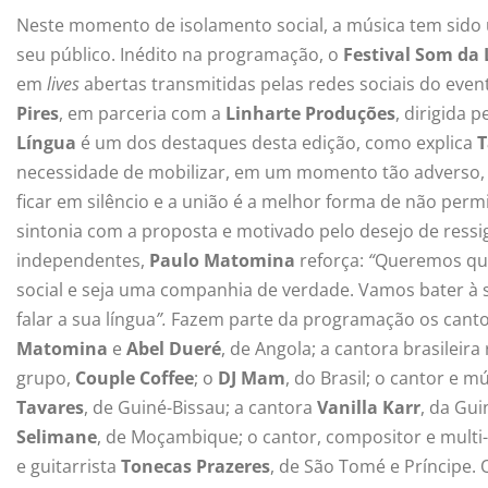
Neste momento de isolamento social, a música tem sido u
seu público. Inédito na programação, o
Festival Som da
em
lives
abertas transmitidas pelas redes sociais do eve
Pires
, em parceria com a
Linharte Produções
, dirigida 
Língua
é um dos destaques desta edição, como explica
T
necessidade de mobilizar, em um momento tão adverso, 
ficar em silêncio e a união é a melhor forma de não per
sintonia com a proposta e motivado pelo desejo de ressi
independentes,
Paulo Matomina
reforça:
“
Queremos que
social e seja uma companhia de verdade. Vamos bater à su
falar a sua língua
”.
Fazem parte da programação os canto
Matomina
e
Abel Dueré
, de Angola; a cantora brasileir
grupo,
Couple Coffee
; o
DJ Mam
, do Brasil; o cantor e m
Tavares
, de Guiné-Bissau; a cantora
Vanilla Karr
, da Gui
Selimane
, de Moçambique; o cantor, compositor e multi
e guitarrista
Tonecas Prazeres
, de São Tomé e Príncipe.