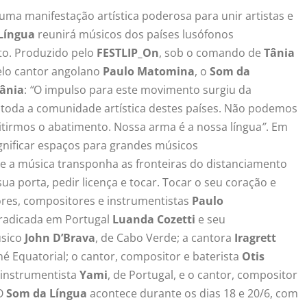
ma manifestação artística poderosa para unir artistas e
 Língua
reunirá músicos dos países lusófonos
nto. Produzido pelo
FESTLIP_On
, sob o comando de
Tânia
pelo cantor angolano
Paulo Matomina
, o
Som da
ânia
:
“
O impulso para este movimento surgiu da
toda a comunidade artística destes países. Não podemos
mitirmos o abatimento. Nossa arma é a nossa língua
”
. Em
gnificar espaços para grandes músicos
 a música transponha as fronteiras do distanciamento
a porta, pedir licença e tocar. Tocar o seu coração e
res, compositores e instrumentistas
Paulo
a radicada em Portugal
Luanda Cozetti
e seu
úsico
John D’Brava
, de Cabo Verde; a cantora
Iragrett
né Equatorial; o cantor, compositor e baterista
Otis
-instrumentista
Yami
, de Portugal, e o cantor, compositor
 O
Som da Língua
acontece durante os dias 18 e 20/6, com