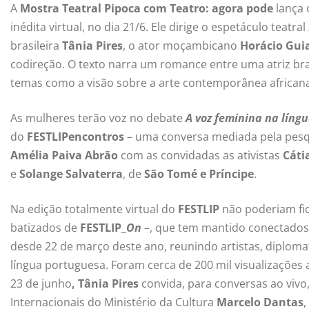
A
Mostra Teatral Pipoca com Teatro: agora pode
lança 
inédita virtual, no dia 21/6. Ele dirige o espetáculo teatral
brasileira
Tânia Pires
, o ator moçambicano
Horácio Gu
codireção. O texto narra um romance entre uma atriz bras
temas como a visão sobre a arte contemporânea africana
As mulheres terão voz no debate
A voz feminina na líng
do
FESTLIPencontros
– uma conversa mediada pela pesq
Amélia Paiva Abrão
com as convidadas as ativistas
Cáti
e
Solange Salvaterra
, de
São Tomé e Príncipe
.
Na edição totalmente virtual do
FESTLIP
não poderiam fi
batizados de
FESTLIP_
On
–, que tem mantido conectados n
desde 22 de março deste ano, reunindo artistas, diplomat
língua portuguesa. Foram cerca de 200 mil visualizações a
23 de junho
,
Tânia Pires
convida, para conversas ao vivo,
Internacionais do Ministério da Cultura
Marcelo Dantas
,