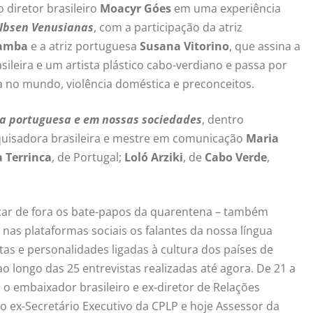
o diretor brasileiro
Moacyr Góes
em uma experiência
Ibsen Venusianas
, com a participação da atriz
iamba
e a atriz portuguesa
Susana Vitorino
, que assina a
ileira e um artista plástico cabo-verdiano e passa por
 no mundo, violência doméstica e preconceitos.
ua portuguesa e em nossas sociedades
,
dentro
uisadora brasileira e mestre em comunicação
Maria
a Terrinca
, de Portugal;
Loló Arziki
, de
Cabo Verde
,
car de fora os bate-papos da quarentena – também
as plataformas sociais os falantes da nossa língua
as e personalidades ligadas à cultura dos países de
o longo das 25 entrevistas realizadas até agora. De 21 a
 o embaixador brasileiro e ex-diretor de Relações
 o ex-Secretário Executivo da CPLP e hoje Assessor da