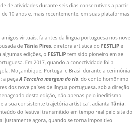
e de atividades durante seis dias consecutivos a partir
is de 10 anos e, mais recentemente, em suas plataformas
amigos virtuais, falantes da língua portuguesa nos nove
 ousada de
Tânia Pires
, diretora artística do
FESTLIP
e
Há algumas edições, o
FESTLIP
tem sido pioneiro em se
portuguesa. Em 2017, quando a conectividade foi a
ngola, Moçambique, Portugal e Brasil durante a cerimônia
: a peça
A Terceira margem do rio
, do conto homônimo
res dos nove países de língua portuguesa, sob a direção
omenageado desta edição, não apenas pelo ineditismo
 sua consistente trajetória artística”, adianta
Tânia
.
teúdo do festival transmitido em tempo real pelo site do
tal justamente agora, quando se torna impositivo