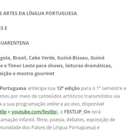
DAS ARTES DA LÍNGUA PORTUGUESA
ES E
QUARENTENA
gola, Brasil, Cabo Verde, Guiné-Bissau, Guiné
e e Timor Leste para shows, leituras dramáticas,
posição e mostra gourmet
a Portuguesa
antecipa sua
12ª edição
para o 1º semestre
e
entes por meio de conteúdos artísticos transmitidos via
da a sua programação
online
e ao vivo, disponível
lip
e
youtube.com/festlip
), o
FESTLIP_On
terá
amação infantil, filme, poesia, debates, exposição de
unidade dos Países de Língua Portuguesa) e