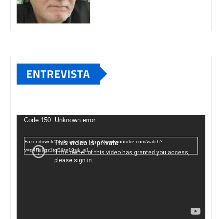
ENTREVISTA
Tocador
de
Code 150: Unknown error.
vídeo
Fazer download do arquivo: https://www.youtube.com/watch?
v=d4Fu9gz1tqE&t=19s&_=1