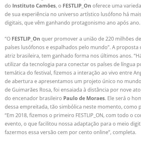
do
Instituto Camões
, o
FESTLIP_On
oferece uma variedad
de sua experiência no universo artístico lusófono há ma
digitais, que vêm ganhando protagonismo ano após ano.
“O
FESTLIP_On
quer promover a união de 220 milhões de 
países lusófonos e espalhados pelo mundo”. A proposta
atriz brasileira, tem ganhado forma nos últimos anos. “
utilizar da tecnologia para conectar os países de língua 
temática do festival, fizemos a interação ao vivo entre A
de abertura e apresentamos um projeto único no mundo
de Guimarães Rosa, foi ensaiada à distância por nove ato
do encenador brasileiro
Paulo de Moraes
. Ele será o h
dessa empreitada, tão simbólica neste momento, como pela
“Em 2018, fizemos o primeiro FESTLIP_ON, com todo o con
evento, o que facilitou nossa adaptação para o meio digi
fazermos essa versão cem por cento online”, completa.