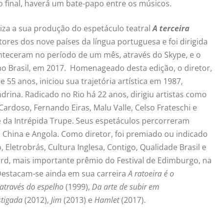
o final, haverá um bate-papo entre os músicos.
liza a sua produção do espetáculo teatral
A terceira
tores dos nove países da língua portuguesa e foi dirigida
nteceram no período de um mês, através do Skype, e o
no Brasil, em 2017. Homenageado desta edição, o diretor,
de 55 anos, iniciou sua trajetória artística em 1987,
na. Radicado no Rio há 22 anos, dirigiu artistas como
Cardoso, Fernando Eiras, Malu Valle, Celso Frateschi e
 da Intrépida Trupe. Seus espetáculos percorreram
 China e Angola. Como diretor, foi premiado ou indicado
Eletrobrás, Cultura Inglesa, Contigo, Qualidade Brasil e
ard, mais importante prêmio do Festival de Edimburgo, na
Destacam-se ainda em sua carreira
A ratoeira é o
 através do espelho
(1999),
Da arte de subir em
stigada
(2012),
Jim
(2013) e
Hamlet
(2017).