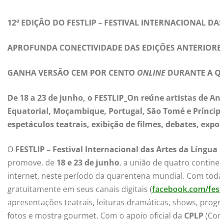
12ª EDIÇÃO DO FESTLIP – FESTIVAL INTERNACIONAL 
APROFUNDA CONECTIVIDADE DAS EDIÇÕES ANTERIOR
GANHA VERSÃO CEM POR CENTO
ONLINE
DURANTE A 
De 18 a 23 de junho, o FESTLIP_On reúne artistas de An
Equatorial, Moçambique, Portugal, São Tomé e Príncip
espetáculos teatrais, exibição de filmes, debates, ex
O
FESTLIP –
Festival Internacional das Artes da Língu
promove, de
18 e 23 de junho
, a união de quatro contin
internet, neste período da quarentena mundial. Com to
gratuitamente em seus canais digitais (
facebook.com/fest
apresentações teatrais, leituras dramáticas, shows, progr
fotos e mostra gourmet. Com o apoio oficial da
CPLP
(Com