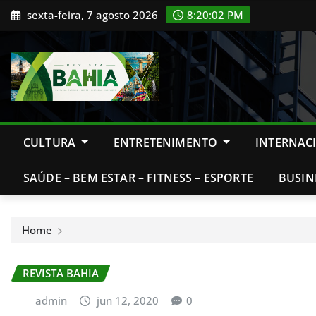
Skip
sexta-feira, 7 agosto 2026
8:20:03 PM
to
content
CULTURA
ENTRETENIMENTO
INTERNAC
SAÚDE – BEM ESTAR – FITNESS – ESPORTE
BUSIN
Home
REVISTA BAHIA
admin
jun 12, 2020
0