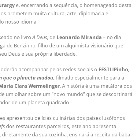
urargy
e, encerrando a sequência, o homenageado desta
pos prometem muita cultura, arte, diplomacia e
do nosso idioma.
seado no livro
A Deus
, de
Leonardo Miranda
– no dia
aga de Benzinho, filho de um alquimista visionário que
seu Deus e sua própria liberdade.
poderão acompanhar pelas redes sociais o
FESTLIPinho
,
em que o planeta mudou
,
filmado especialmente para a
Maria Clara Wermelinger
. A história é uma metáfora dos
de um olhar sobre um “novo mundo” que se descortinará
orador de um planeta quadrado.
es apresentou delícias culinárias dos países lusófonos
efs
dos restaurantes parceiros, este ano apresenta
, diretamente da sua cozinha, ensinará a receita da baba