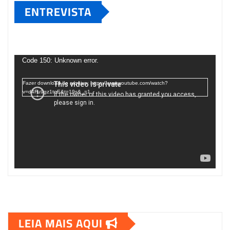
ENTREVISTA
Tocador
de
Code 150: Unknown error.
vídeo
Fazer download do arquivo: https://www.youtube.com/watch?
v=d4Fu9gz1tqE&t=19s&_=1
LEIA MAIS AQUI