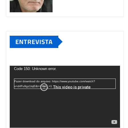
ENTREVISTA
Tocador
de
Code 150: Unknown error.
vídeo
Fazer download do arquivo: https://www.youtube.com/watch?
v=d4Fu9gz1tqE&t=19s&_=1