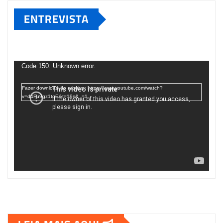
ENTREVISTA
Tocador
de
Code 150: Unknown error.
vídeo
Fazer download do arquivo: https://www.youtube.com/watch?
v=d4Fu9gz1tqE&t=19s&_=1