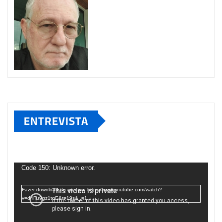
ENTREVISTA
Tocador
de
Code 150: Unknown error.
vídeo
Fazer download do arquivo: https://www.youtube.com/watch?
v=d4Fu9gz1tqE&t=19s&_=1