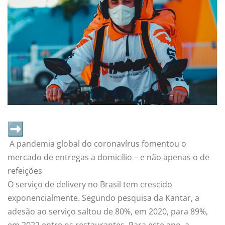
A pandemia global do coronavírus fomentou o
mercado de entregas a domicílio – e não apenas o de
refeições
O serviço de delivery no Brasil tem crescido
exponencialmente. Segundo pesquisa da Kantar, a
adesão ao serviço saltou de 80%, em 2020, para 89%,
em 2022 entre os restaurantes. Para este ano, a