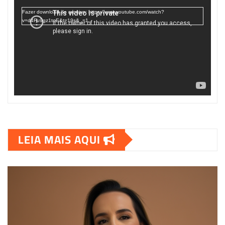
vídeo
Fazer download do arquivo: https://www.youtube.com/watch?
v=d4Fu9gz1tqE&t=19s&_=1
LEIA MAIS AQUI
00:00