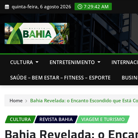
Skip
quinta-feira, 6 agosto 2026
7:29:44 AM
to
content
CULTURA
ENTRETENIMENTO
INTERNAC
SAÚDE – BEM ESTAR – FITNESS – ESPORTE
BUSIN
Home
Bahia Revelada: o Encanto Escondido que Está Co
CULTURA
REVISTA BAHIA
VIAGEM E TURISMO
Bahia Revelada: o Enca