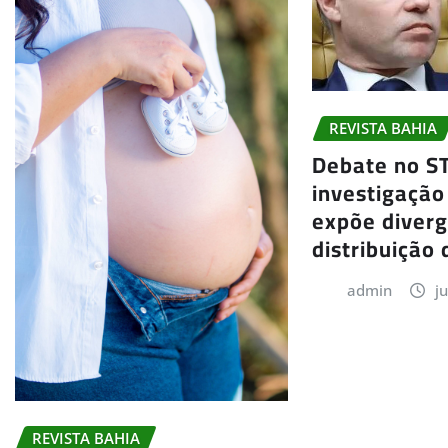
REVISTA BAHIA
Debate no S
investigação
expõe diver
distribuição 
admin
j
REVISTA BAHIA