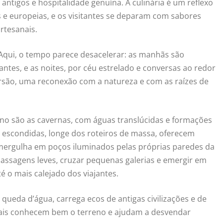
ntigos e hospitalidade genuína. A culinária é um reflexo
s e europeias, e os visitantes se deparam com sabores
rtesanais.
. Aqui, o tempo parece desacelerar: as manhãs são
ntes, e as noites, por céu estrelado e conversas ao redor
ersão, uma reconexão com a natureza e com as raízes de
no são as cavernas, com águas translúcidas e formações
 escondidas, longe dos roteiros de massa, oferecem
ergulha em poços iluminados pelas próprias paredes da
assagens leves, cruzar pequenas galerias e emergir em
é o mais calejado dos viajantes.
ueda d’água, carrega ecos de antigas civilizações e de
ocais conhecem bem o terreno e ajudam a desvendar