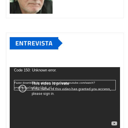
ENTREVISTA
Tocador
de
Code 150: Unknown error.
vídeo
Fazer download do arquivo: https://www.youtube.com/watch?
v=d4Fu9gz1tqE&t=19s&_=1