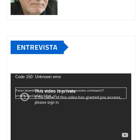
ENTREVISTA
Tocador
de
Code 150: Unknown error.
vídeo
Fazer download do arquivo: https://www.youtube.com/watch?
v=d4Fu9gz1tqE&t=19s&_=1