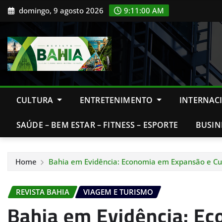
Skip
domingo, 9 agosto 2026
9:11:02 AM
to
content
CULTURA
ENTRETENIMENTO
INTERNAC
SAÚDE – BEM ESTAR – FITNESS – ESPORTE
BUSIN
Home
Bahia em Evidência: Economia em Expansão e Cul
REVISTA BAHIA
VIAGEM E TURISMO
Bahia em Evidência: E